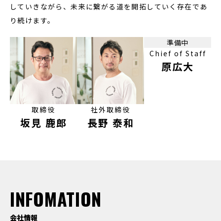
していきながら、未来に繋がる道を開拓していく存在であ
り続けます。
準備中
Chief of Staff
原広大
取締役
社外取締役
坂見 鹿郎
長野 泰和
INFOMATION
会社情報