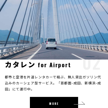
カタレン
for Airport
ABOUT
私たちについて
都市と空港を片道レンタカーで結ぶ、無人貸出ガソリン代
込みのカーシェア型サービス。「首都圏-成田、新横浜-成
SERVICE
サービス
田」にて運行中。
NEWS
ニュース
MORE